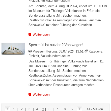
Freizeit, Volkskundemuseum
Am Sonntag, dem 4. August 2024, endet um 11:00 Uhr
im Museum für Thüringer Volkskunde in Erfurt die
Sonderausstellung „Mit Sachen machen.
Restholzstücke: Assemblagen von Anne Feuchter-
Schawelka“ mit einer Führung der Künstlerin.
Weiterlesen
Sperrmüll ist nutzlos? Von wegen!
Pressemitteilung:
03.07.2024 13:51
Kategorie:
Freizeit, Volkskundemuseum
Das Museum für Thüringer Volkskunde bietet am 11.
Juli 2024 um 16:30 Uhr eine Führung zur
Sonderausstellung „Mit Sachen machen:
Restholzstücke. Assemblagen von Anne Feuchter-
Schawelka“ mit der Künstlerin, die zum Nachdenken
über vorhandene Ressourcen anregen möchte.
Weiterlesen
1
|
2
|
3
|
4
|
5
|
6
|
7
|
8
|
9
41 - 50 von