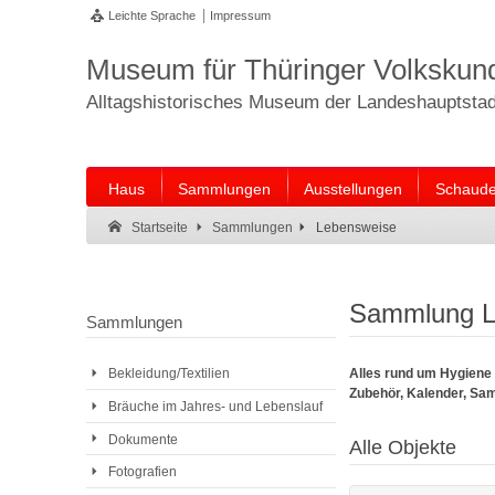
Leichte Sprache
Impressum
Museum für Thüringer Volkskun
Alltagshistorisches Museum der Landeshauptstadt
Haus
Sammlungen
Ausstellungen
Schaude
Suche:
Suche Ende.
Lebensweise
Startseite
Sammlungen
Sammlung L
Sammlungen
Alles rund um Hygiene
Bekleidung/Textilien
Zubehör, Kalender, Sam
Bräuche im Jahres- und Lebenslauf
Dokumente
Alle Objekte
Fotografien