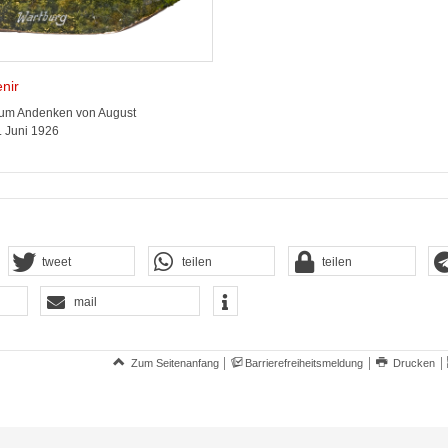
nir
Zum Andenken von August
 Juni 1926
tweet
teilen
teilen
mail
Zum Seitenanfang
Barrierefreiheitsmeldung
Drucken