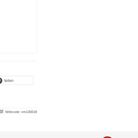
teilen
Webcode:
vm130018