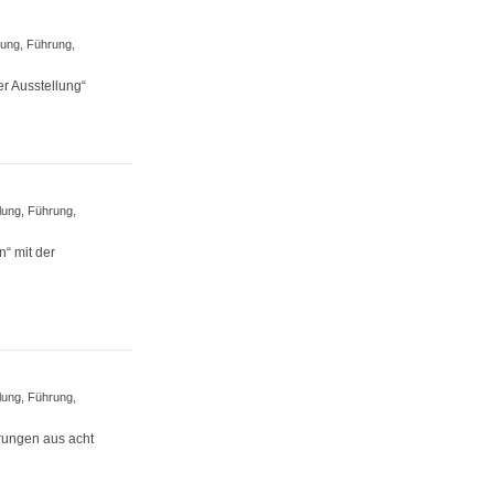
lung, Führung,
r Ausstellung“
lung, Führung,
“ mit der
lung, Führung,
erungen aus acht