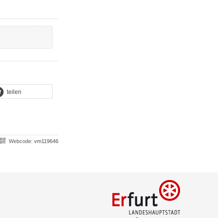
teilen
Webcode:
vm119646