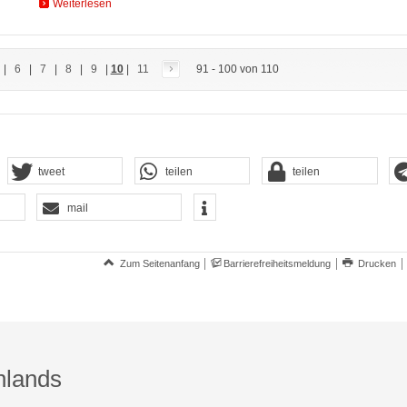
Weiterlesen
|
6
|
7
|
8
|
9
|
10
|
11
91 - 100 von 110
tweet
teilen
teilen
mail
Zum Seitenanfang
Barrierefreiheitsmeldung
Drucken
hlands