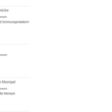
nicke
useum
it Schmuckgestalterin
museum
to Mempel
museum
Otto Mempel