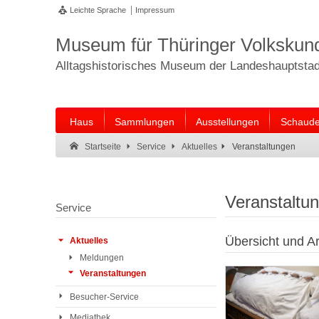
Leichte Sprache
Impressum
Museum für Thüringer Volkskun
Alltagshistorisches Museum der Landeshauptstadt
Haus
Sammlungen
Ausstellungen
Schaude
Suche:
Suche Ende.
Veranstaltungen
Startseite
Service
Aktuelles
Veranstaltu
Service
Übersicht und Ar
Aktuelles
Meldungen
Veranstaltungen
Besucher-Service
Mediathek