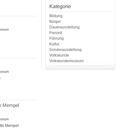
Kategorie
Bildung
Bürger
Dauerausstellung
museum
Freizeit
Führung
Kultur
Sonderausstellung
Volkskunde
Volkskundemuseum
museum
e
to Mempel
museum
Otto Mempel