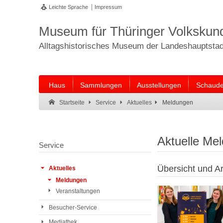
Leichte Sprache
Impressum
Museum für Thüringer Volkskun
Alltagshistorisches Museum der Landeshauptstadt
Haus
Sammlungen
Ausstellungen
Schaude
Suche:
Suche Ende.
Meldungen
Startseite
Service
Aktuelles
Aktuelle Me
Service
Übersicht und Ar
Aktuelles
Meldungen
Veranstaltungen
Besucher-Service
Mediathek