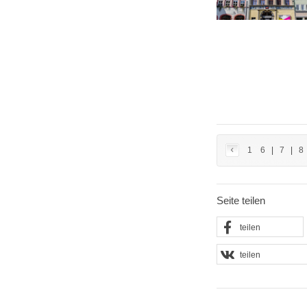
1
6
|
7
|
8
Seite teilen
teilen
teilen