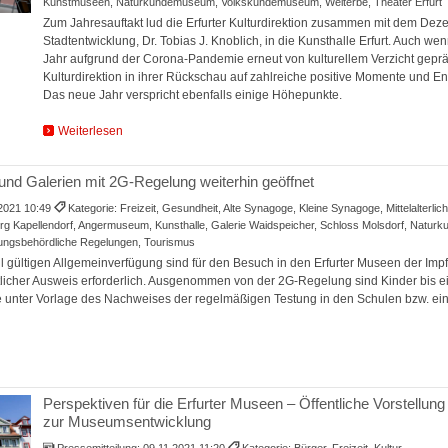
Kunstmuseen, Naturkundemuseum, Volkskundemuseum, Welterbe, Theater Erfurt
Zum Jahresauftakt lud die Erfurter Kulturdirektion zusammen mit dem Deze
Stadtentwicklung, Dr. Tobias J. Knoblich, in die Kunsthalle Erfurt. Auch w
Jahr aufgrund der Corona-Pandemie erneut von kulturellem Verzicht gepräg
Kulturdirektion in ihrer Rückschau auf zahlreiche positive Momente und En
Das neue Jahr verspricht ebenfalls einige Höhepunkte.
Weiterlesen
nd Galerien mit 2G-Regelung weiterhin geöffnet
.2021 10:49
Kategorie: Freizeit, Gesundheit, Alte Synagoge, Kleine Synagoge, Mittelalterl
g Kapellendorf, Angermuseum, Kunsthalle, Galerie Waidspeicher, Schloss Molsdorf, Natu
ngsbehördliche Regelungen, Tourismus
l gültigen Allgemeinverfügung sind für den Besuch in den Erfurter Museen der Im
icher Ausweis erforderlich. Ausgenommen von der 2G-Regelung sind Kinder bis ei
e unter Vorlage des Nachweises der regelmäßigen Testung in den Schulen bzw. ei
Perspektiven für die Erfurter Museen – Öffentliche Vorstellun
zur Museumsentwicklung