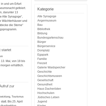
 in und um Erfurt
useumsnacht gefeiert.
Kategorie
n, darunter 13
Alte Synagoge
e Alte Synagoge“,
Angermuseum
die Wächterhäuser und
Bau
decke die Sterne“
Bibliothek
ungsprogramm.
Bildung
Bundesgartenschau
Bürger
Bürgerservice
 startet
Domplatz
Egapark
mus
Familie
 13. Mai, von 18 bis
Freizeit
morgen erhältlich.
Galerie Waidspeicher
Geschichte
Geschichtsmuseen
Gesellschaft
Gesundheit
ufruf zur
Haus Dacheröden
Hochschulen
entwicklung, Tourismus
Jüdisches Leben
att. Bis 25. April
Jugend
lturdirektion
Kinder