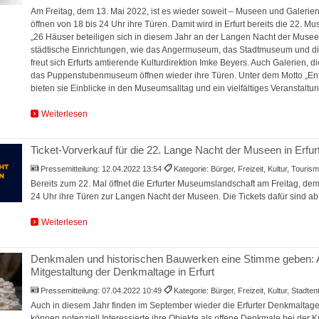
Am Freitag, dem 13. Mai 2022, ist es wieder soweit – Museen und Galerien
öffnen von 18 bis 24 Uhr ihre Türen. Damit wird in Erfurt bereits die 22. M
„26 Häuser beteiligen sich in diesem Jahr an der Langen Nacht der Musee
städtische Einrichtungen, wie das Angermuseum, das Stadtmuseum und di
freut sich Erfurts amtierende Kulturdirektion Imke Beyers. Auch Galerien, 
das Puppenstubenmuseum öffnen wieder ihre Türen. Unter dem Motto „Ent
bieten sie Einblicke in den Museumsalltag und ein vielfältiges Veranstalt
Weiterlesen
Ticket-Vorverkauf für die 22. Lange Nacht der Museen in Erfurt
Pressemitteilung:
12.04.2022 13:54
Kategorie: Bürger, Freizeit, Kultur, Touris
Bereits zum 22. Mal öffnet die Erfurter Museumslandschaft am Freitag, dem
24 Uhr ihre Türen zur Langen Nacht der Museen. Die Tickets dafür sind ab 
Weiterlesen
Denkmalen und historischen Bauwerken eine Stimme geben: A
Mitgestaltung der Denkmaltage in Erfurt
Pressemitteilung:
07.04.2022 10:49
Kategorie: Bürger, Freizeit, Kultur, Stadt
Auch in diesem Jahr finden im September wieder die Erfurter Denkmaltage st
können potenziell Interessierte ihre Objekte als offene Denkmale bei der Ku