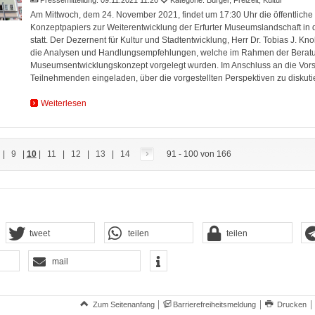
Pressemitteilung:
09.11.2021 11:20
Kategorie: Bürger, Freizeit, Kultur
Am Mittwoch, dem 24. November 2021, findet um 17:30 Uhr die öffentliche 
Konzeptpapiers zur Weiterentwicklung der Erfurter Museumslandschaft in d
statt. Der Dezernent für Kultur und Stadtentwicklung, Herr Dr. Tobias J. Knob
die Analysen und Handlungsempfehlungen, welche im Rahmen der Berat
Museumsentwicklungskonzept vorgelegt wurden. Im Anschluss an die Vorst
Teilnehmenden eingeladen, über die vorgestellten Perspektiven zu diskuti
Weiterlesen
|
9
|
10
|
11
|
12
|
13
|
14
91 - 100 von 166
tweet
teilen
teilen
mail
Zum Seitenanfang
Barrierefreiheitsmeldung
Drucken