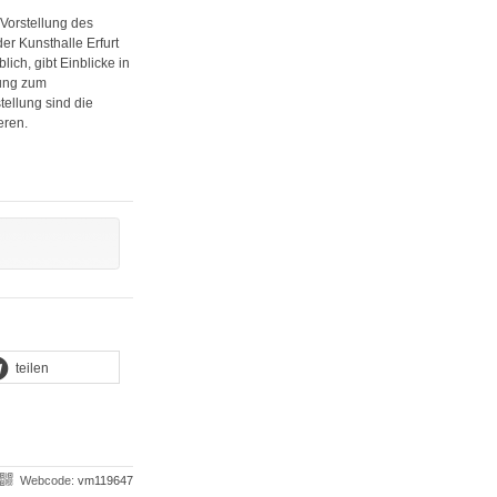
Vorstellung des
er Kunsthalle Erfurt
lich, gibt Einblicke in
ung zum
ellung sind die
eren.
teilen
Webcode:
vm119647