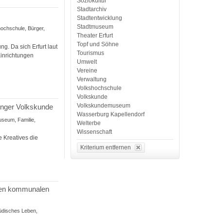
Soziokultur
Stadtarchiv
Stadtentwicklung
Stadtmuseum
hochschule, Bürger,
Theater Erfurt
Topf und Söhne
ng. Da sich Erfurt laut
Tourismus
Einrichtungen
Umwelt
Vereine
Verwaltung
Volkshochschule
Volkskunde
Volkskundemuseum
inger Volkskunde
Wasserburg Kapellendorf
useum, Familie,
Welterbe
Wissenschaft
 Kreatives die
Kriterium entfernen
 den kommunalen
üdisches Leben,