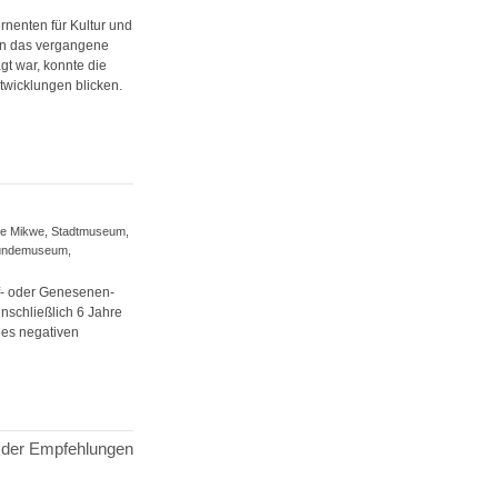
rnenten für Kultur und
enn das vergangene
t war, konnte die
twicklungen blicken.
iche Mikwe, Stadtmuseum,
rkundemuseum,
pf- oder Genesenen-
nschließlich 6 Jahre
nes negativen
g der Empfehlungen