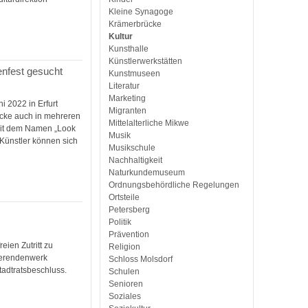
Kleine Synagoge
Krämerbrücke
Kultur
Kunsthalle
Künstlerwerkstätten
nfest gesucht
Kunstmuseen
Literatur
Marketing
 2022 in Erfurt
Migranten
rücke auch in mehreren
Mittelalterliche Mikwe
mit dem Namen „Look
Musik
 Künstler können sich
Musikschule
Nachhaltigkeit
Naturkundemuseum
Ordnungsbehördliche Regelungen
Ortsteile
Petersberg
Politik
Prävention
ien Zutritt zu
Religion
dierendenwerk
Schloss Molsdorf
adtratsbeschluss.
Schulen
Senioren
Soziales