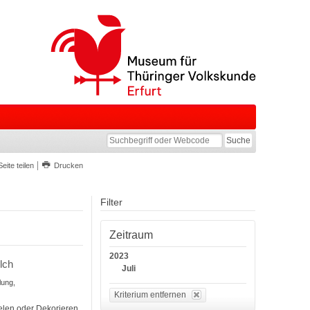
Seite teilen
Drucken
Filter
Zeitraum
2023
lch
Juli
lung,
Kriterium entfernen
elen oder Dekorieren,