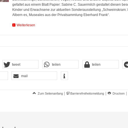
gefaltet aus einem Blatt Papier: Sabine C. Sauermilch gestaltet diesen b
Kinder und Erwachsene zur aktuellen Sonderausstellung „Schweinskram: K
Albern es, Museales aus der Privatsammlung Eberhard Frank“.
Weiterlesen
tweet
teilen
teilen
mail
Zum Seitenanfang
Barrierefreiheitsmeldung
Drucken