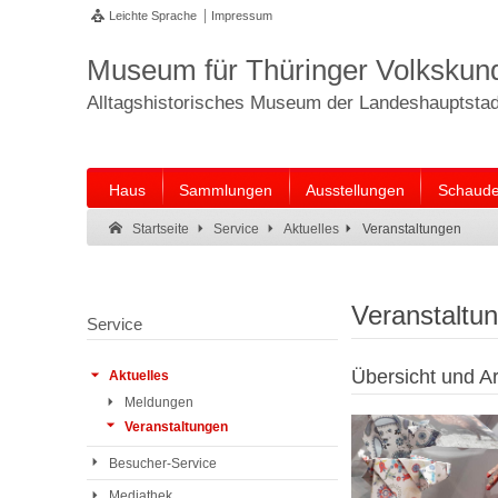
Leichte Sprache
Impressum
Museum für Thüringer Volkskun
Alltagshistorisches Museum der Landeshauptstadt
Haus
Sammlungen
Ausstellungen
Schaude
Suche:
Suche Ende.
Veranstaltungen
Startseite
Service
Aktuelles
Veranstaltu
Service
Übersicht und Ar
Aktuelles
Meldungen
Veranstaltungen
Besucher-Service
Mediathek