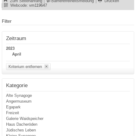
Zum Seitenanfang
Barrierefreiheitsmeldung
Drucken
Webcode:
vm119647
Filter
Zeitraum
2023
April
Kriterium entfernen
Kategorie
Alte Synagoge
Angermuseum
Egapark
Freizeit
Galerie Waidspeicher
Haus Dacheröden
Jüdisches Leben
Kleine Synagoge