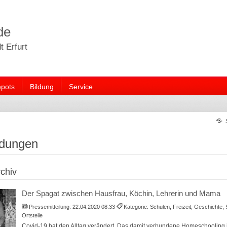
de
 Erfurt
pots
Bildung
Service
ldungen
chiv
Der Spagat zwischen Hausfrau, Köchin, Lehrerin und Mama
Pressemitteilung:
22.04.2020 08:33
Kategorie: Schulen, Freizeit, Geschichte, 
Ortsteile
Covid-19 hat den Alltag verändert. Das damit verbundene Homeschooling is