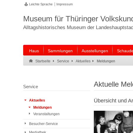
Leichte Sprache
Impressum
Museum für Thüringer Volkskun
Alltagshistorisches Museum der Landeshauptstadt
Haus
Sammlungen
Ausstellungen
Schaude
Suche:
Suche Ende.
Meldungen
Startseite
Service
Aktuelles
Aktuelle Me
Service
Übersicht und Ar
Aktuelles
Meldungen
Veranstaltungen
Besucher-Service
Mediathek