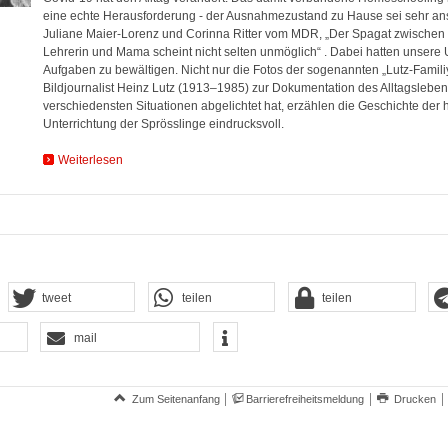
eine echte Herausforderung - der Ausnahmezustand zu Hause sei sehr an
Juliane Maier-Lorenz und Corinna Ritter vom MDR, „Der Spagat zwischen 
Lehrerin und Mama scheint nicht selten unmöglich“ . Dabei hatten unsere 
Aufgaben zu bewältigen. Nicht nur die Fotos der sogenannten „Lutz-Familiy“
Bildjournalist Heinz Lutz (1913–1985) zur Dokumentation des Alltagsleben
verschiedensten Situationen abgelichtet hat, erzählen die Geschichte der 
Unterrichtung der Sprösslinge eindrucksvoll.
Weiterlesen
tweet
teilen
teilen
mail
Zum Seitenanfang
Barrierefreiheitsmeldung
Drucken