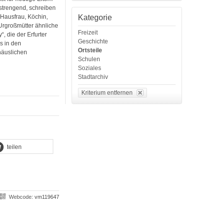
strengend, schreiben
Kategorie
Hausfrau, Köchin,
Urgroßmütter ähnliche
Freizeit
, die der Erfurter
Geschichte
s in den
Ortsteile
häuslichen
Schulen
Soziales
Stadtarchiv
Kriterium entfernen
teilen
Webcode:
vm119647