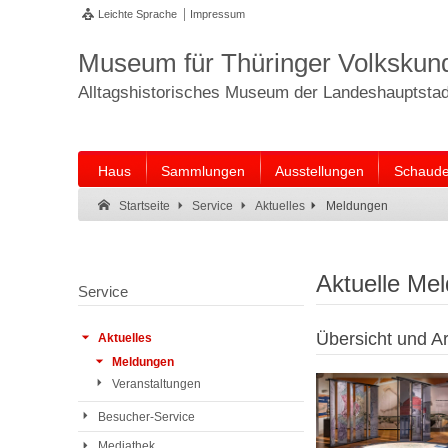
Leichte Sprache
Impressum
Museum für Thüringer Volkskun
Alltagshistorisches Museum der Landeshauptstadt
Haus
Sammlungen
Ausstellungen
Schaude
Suche:
Suche Ende.
Meldungen
Startseite
Service
Aktuelles
Aktuelle Me
Service
Übersicht und Ar
Aktuelles
Meldungen
Veranstaltungen
Besucher-Service
Mediathek