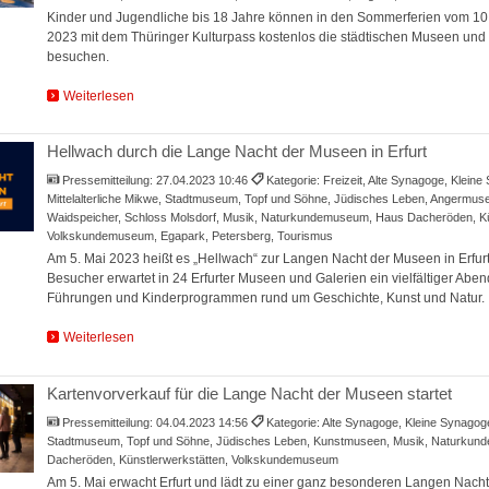
Kinder und Jugendliche bis 18 Jahre können in den Sommerferien vom 10. 
2023 mit dem Thüringer Kulturpass kostenlos die städtischen Museen und G
besuchen.
Weiterlesen
Hellwach durch die Lange Nacht der Museen in Erfurt
Pressemitteilung:
27.04.2023 10:46
Kategorie: Freizeit, Alte Synagoge, Klein
Mittelalterliche Mikwe, Stadtmuseum, Topf und Söhne, Jüdisches Leben, Angermuse
Waidspeicher, Schloss Molsdorf, Musik, Naturkundemuseum, Haus Dacheröden, Kü
Volkskundemuseum, Egapark, Petersberg, Tourismus
Am 5. Mai 2023 heißt es „Hellwach“ zur Langen Nacht der Museen in Erfur
Besucher erwartet in 24 Erfurter Museen und Galerien ein vielfältiger Aben
Führungen und Kinderprogrammen rund um Geschichte, Kunst und Natur.
Weiterlesen
Kartenvorverkauf für die Lange Nacht der Museen startet
Pressemitteilung:
04.04.2023 14:56
Kategorie: Alte Synagoge, Kleine Synagoge,
Stadtmuseum, Topf und Söhne, Jüdisches Leben, Kunstmuseen, Musik, Naturku
Dacheröden, Künstlerwerkstätten, Volkskundemuseum
Am 5. Mai erwacht Erfurt und lädt zu einer ganz besonderen Langen Nacht