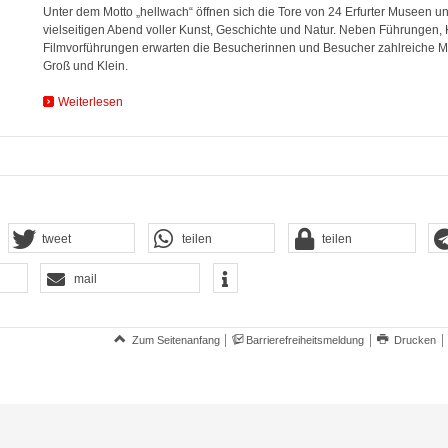
Unter dem Motto „hellwach“ öffnen sich die Tore von 24 Erfurter Museen u
vielseitigen Abend voller Kunst, Geschichte und Natur. Neben Führungen, 
Filmvorführungen erwarten die Besucherinnen und Besucher zahlreiche M
Groß und Klein.
Weiterlesen
tweet
teilen
teilen
mail
Zum Seitenanfang
Barrierefreiheitsmeldung
Drucken