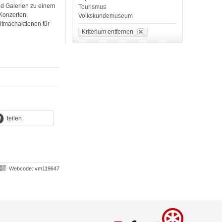
nd Galerien zu einem
Tourismus
Konzerten,
Volkskundemuseum
itmachaktionen für
Kriterium entfernen
teilen
Webcode:
vm119647