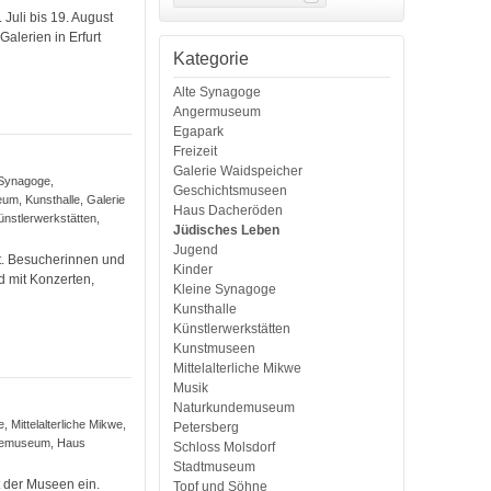
Juli bis 19. August
alerien in Erfurt
Kategorie
Alte Synagoge
Angermuseum
Egapark
Freizeit
Galerie Waidspeicher
e Synagoge,
Geschichtsmuseen
um, Kunsthalle, Galerie
Haus Dacheröden
nstlerwerkstätten,
Jüdisches Leben
Jugend
t. Besucherinnen und
Kinder
d mit Konzerten,
Kleine Synagoge
Kunsthalle
Künstlerwerkstätten
Kunstmuseen
Mittelalterliche Mikwe
Musik
Naturkundemuseum
 Mittelalterliche Mikwe,
Petersberg
ndemuseum, Haus
Schloss Molsdorf
Stadtmuseum
 der Museen ein.
Topf und Söhne