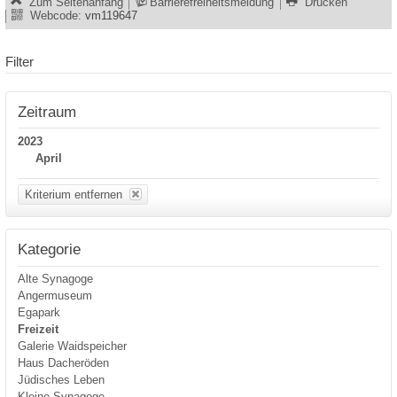
Zum Seitenanfang
Barrierefreiheitsmeldung
Drucken
Webcode:
vm119647
Filter
Zeitraum
2023
April
Kriterium entfernen
Kategorie
Alte Synagoge
Angermuseum
Egapark
Freizeit
Galerie Waidspeicher
Haus Dacheröden
Jüdisches Leben
Kleine Synagoge