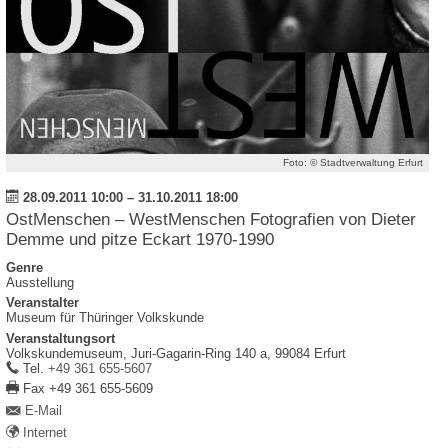
Foto: © Stadtverwaltung Erfurt
28.09.2011 10:00
–
31.10.2011 18:00
OstMenschen – WestMenschen Fotografien von Dieter
Demme und pitze Eckart 1970-1990
Genre
Ausstellung
Veranstalter
Museum für Thüringer Volkskunde
Veranstaltungsort
Volkskundemuseum,
Juri-Gagarin-Ring 140 a,
99084
Erfurt
work
Tel.
+49 361 655-5607
fax
Fax
+49 361 655-5609
E-Mail
Internet