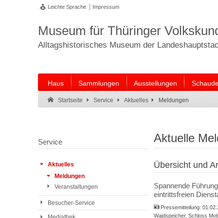
Leichte Sprache
Impressum
Museum für Thüringer Volkskun
Alltagshistorisches Museum der Landeshauptstadt
Haus
Sammlungen
Ausstellungen
Schaude
Suche:
Suche Ende.
Meldungen
Startseite
Service
Aktuelles
Aktuelle Me
Service
Übersicht und Ar
Aktuelles
Meldungen
Spannende Führungen
Veranstaltungen
eintrittsfreien Diens
Besucher-Service
Pressemitteilung:
01.02
Waidspeicher, Schloss Mo
Mediathek