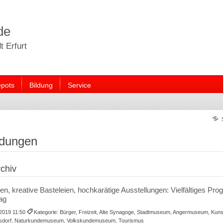
de
 Erfurt
pots
Bildung
Service
ldungen
chiv
, kreative Basteleien, hochkarätige Ausstellungen: Vielfältiges P
tag
.2019 11:50
Kategorie: Bürger, Freizeit, Alte Synagoge, Stadtmuseum, Angermuseum, Kunst
lsdorf, Naturkundemuseum, Volkskundemuseum, Tourismus