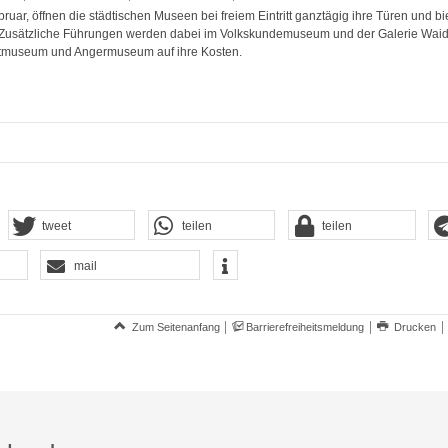
uar, öffnen die städtischen Museen bei freiem Eintritt ganztägig ihre Türen und bie
Zusätzliche Führungen werden dabei im Volkskundemuseum und der Galerie Waid
tmuseum und Angermuseum auf ihre Kosten.
tweet
teilen
teilen
mail
Zum Seitenanfang
Barrierefreiheitsmeldung
Drucken