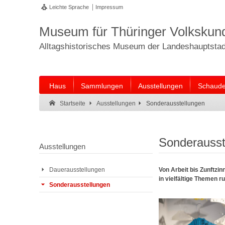
Leichte Sprache
Impressum
Museum für Thüringer Volkskun
Alltagshistorisches Museum der Landeshauptstadt
Haus
Sammlungen
Ausstellungen
Schaude
Suche:
Suche Ende.
Sonderausstellungen
Startseite
Ausstellungen
Sonderausst
Ausstellungen
Von Arbeit bis Zunftzi
Dauerausstellungen
in vielfältige Themen r
Sonderausstellungen