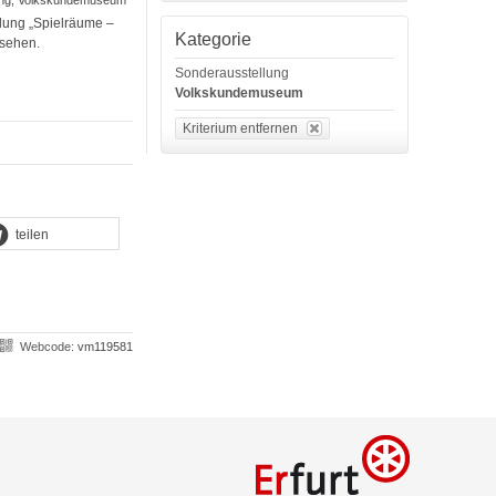
lung „Spielräume –
Kategorie
 sehen.
Sonderausstellung
Volkskundemuseum
Kriterium entfernen
teilen
Webcode:
vm119581